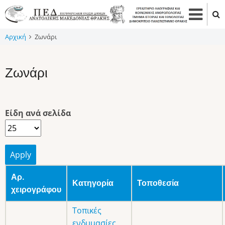
Παράκαμψη
προς
το
Αρχική
Ζωνάρι
κυρίως
περιεχόμενο
Ζωνάρι
Είδη ανά σελίδα
Αρ.
Κατηγορία
Τοποθεσία
χειρογράφου
Τοπικές
ενδυμασίες
,