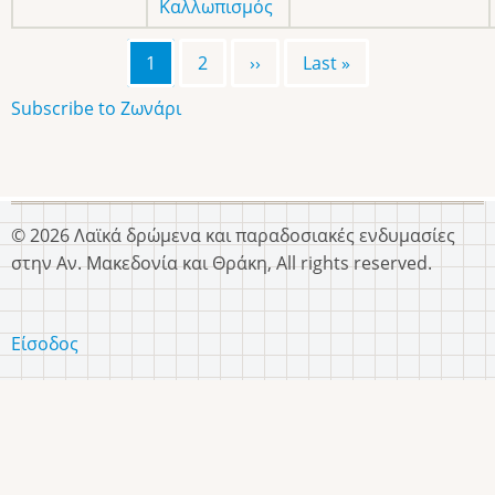
Καλλωπισμός
Τρέχουσα
1
Σελίδα
2
Next
››
Last
Last »
Σελιδοποίηση
σελίδα
page
page
Subscribe to Ζωνάρι
© 2026 Λαϊκά δρώμενα και παραδοσιακές ενδυμασίες
στην Αν. Μακεδονία και Θράκη, All rights reserved.
Είσοδος
User
account
menu