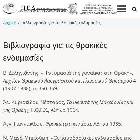
Παράκαμψη
προς
το
Αρχική
Βιβλιογραφία για τις θρακικές ενδυμασίες
κυρίως
περιεχόμενο
Βιβλιογραφία για τις θρακικές
ενδυμασίες
Β. Δεληγιάννης, «Η ντυμασιά της γυναίκας στη Θράκη»,
Αρχείον Θρακικού Λαογραφικού και Γλωσσικού Θησαυρού
4
(1937-1938), σ. 350-359.
Άλ. Κυριακίδου-Νέστορος,
Τα υφαντά της Μακεδονίας και
της Θράκης
, Ε.Ο.Ε.Χ., Αθήνα 1964.
Αγγ. Γιαννακίδου,
Θρακιώτικα κεντίδια
, Αθήνα 1985.
Ν. Μαχά-Μπιζούμη,
«Οι παραδοσιακές ενδυμασίες της