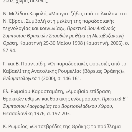
2002, χωρίς σελίδες,
Ν. Μελίδου-Κεφαλά, «Μπογιατζήδες από το Άκαλαν στο
Ν. Έβρου. Συμβολή στη μελέτη της παραδοσιακής
τεχνολογίας και κοινωνίας»,
Πρακτικά 3ου Διεθνούς
Συμποσίου Θρακικών Σπουδών με θέμα τη Μεταβυζαντινή
Θράκ
η, Κομοτηνή 25-30 Μαΐου 1998 (Κομοτηνή, 2005), σ.
57-94.
Γ. και Β. Πραντσίδη, «Οι παραδοσιακές φορεσιές από το
Καβακλί της Ανατολικής Ρουμελίας (Βόρειας Θράκης)»,
Ενδυματολογικά
1 (2000), σ. 146-161.
Ελ. Ρωμαίου-Καρασταμάτη, «Αμοιβαία επίδραση
θρακικών εθίμων και θρακικής ενδυμασίας»,
Πρακτικά Β΄
Συμποσίου Λαογραφίας του Βορειοελλαδικού Χώρου
,
Θεσσαλονίκη 1976, σ. 197-203.
Κ. Ρωμαίος, «Οι τσεβρέδες της Θράκης: το πρόβλημα