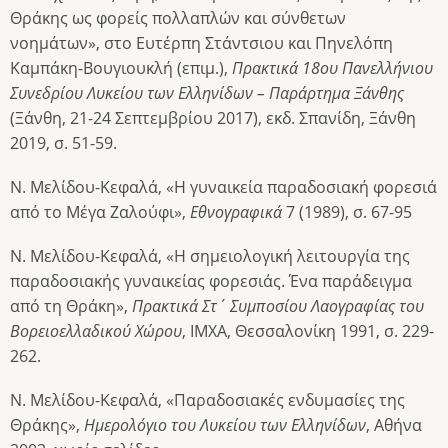
Θράκης ως φορείς πολλαπλών και σύνθετων
νοημάτων», στο Ευτέρπη Στάντσιου και Πηνελόπη
Καμπάκη-Βουγιουκλή (επιμ.),
Πρακτικά 18ου Πανελλήνιου
Συνεδρίου Λυκείου των Ελληνίδων – Παράρτημα Ξάνθης
(Ξάνθη, 21-24 Σεπτεμβρίου 2017), εκδ. Σπανίδη, Ξάνθη
2019, σ. 51-59.
Ν. Μελίδου-Κεφαλά, «Η γυναικεία παραδοσιακή φορεσιά
από το Μέγα Ζαλούφι»,
Εθνογραφικά
7 (1989), σ. 67-95
Ν. Μελίδου-Κεφαλά, «Η σημειολογική λειτουργία της
παραδοσιακής γυναικείας φορεσιάς. Ένα παράδειγμα
από τη Θράκη»,
Πρακτικά Στ΄ Συμποσίου Λαογραφίας του
Βορειοελλαδικού Χώρου
, ΙΜΧΑ, Θεσσαλονίκη 1991, σ. 229-
262.
Ν. Μελίδου-Κεφαλά, «Παραδοσιακές ενδυμασίες της
Θράκης»,
Ημερολόγιο του Λυκείου των Ελληνίδων
, Αθήνα