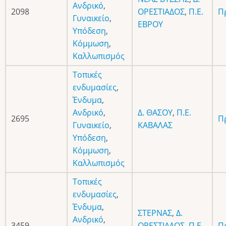
Ανδρικό
,
2098
ΟΡΕΣΤΙΑΔΟΣ
,
Π.Ε.
Π
Γυναικείο
,
ΕΒΡΟΥ
Υπόδεση
,
Κόμμωση
,
Καλλωπισμός
Τοπικές
ενδυμασίες
,
Ένδυμα
,
Ανδρικό
,
Δ. ΘΑΣΟΥ
,
Π.Ε.
2695
Π
Γυναικείο
,
ΚΑΒΑΛΑΣ
Υπόδεση
,
Κόμμωση
,
Καλλωπισμός
Τοπικές
ενδυμασίες
,
Ένδυμα
,
ΣΤΕΡΝΑΣ
,
Δ.
Ανδρικό
,
3459
ΟΡΕΣΤΙΑΔΟΣ
,
Π.Ε.
Π