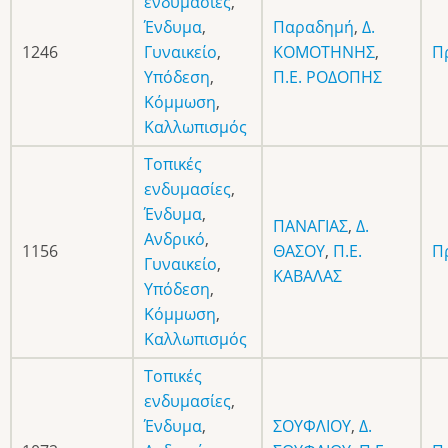
ενδυμασίες
,
Ένδυμα
,
Παραδημή
,
Δ.
1246
Γυναικείο
,
ΚΟΜΟΤΗΝΗΣ
,
Π
Υπόδεση
,
Π.Ε. ΡΟΔΟΠΗΣ
Κόμμωση
,
Καλλωπισμός
Τοπικές
ενδυμασίες
,
Ένδυμα
,
ΠΑΝΑΓΙΑΣ
,
Δ.
Ανδρικό
,
1156
ΘΑΣΟΥ
,
Π.Ε.
Π
Γυναικείο
,
ΚΑΒΑΛΑΣ
Υπόδεση
,
Κόμμωση
,
Καλλωπισμός
Τοπικές
ενδυμασίες
,
Ένδυμα
,
ΣΟΥΦΛΙΟΥ
,
Δ.