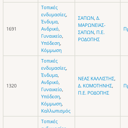
Τοπικές
ενδυμασίες
,
ΣΑΠΩΝ
,
Δ.
Ένδυμα
,
ΜΑΡΩΝΕΙΑΣ-
1691
Ανδρικό
,
Π
ΣΑΠΩΝ
,
Π.Ε.
Γυναικείο
,
ΡΟΔΟΠΗΣ
Υπόδεση
,
Κόμμωση
Τοπικές
ενδυμασίες
,
Ένδυμα
,
ΝΕΑΣ ΚΑΛΛΙΣΤΗΣ
,
Ανδρικό
,
1320
Δ. ΚΟΜΟΤΗΝΗΣ
,
Π
Γυναικείο
,
Π.Ε. ΡΟΔΟΠΗΣ
Υπόδεση
,
Κόμμωση
,
Καλλωπισμός
Τοπικές