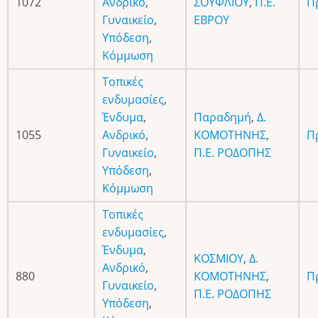
1072
Ανδρικό
,
ΣΟΥΦΛΙΟΥ
,
Π.Ε.
Π
Γυναικείο
,
ΕΒΡΟΥ
Υπόδεση
,
Κόμμωση
Τοπικές
ενδυμασίες
,
Ένδυμα
,
Παραδημή
,
Δ.
1055
Ανδρικό
,
ΚΟΜΟΤΗΝΗΣ
,
Π
Γυναικείο
,
Π.Ε. ΡΟΔΟΠΗΣ
Υπόδεση
,
Κόμμωση
Τοπικές
ενδυμασίες
,
Ένδυμα
,
ΚΟΣΜΙΟΥ
,
Δ.
Ανδρικό
,
880
ΚΟΜΟΤΗΝΗΣ
,
Π
Γυναικείο
,
Π.Ε. ΡΟΔΟΠΗΣ
Υπόδεση
,