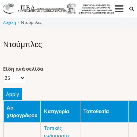
Παράκαμψη
προς
το
Αρχική
Ντούμπλες
κυρίως
περιεχόμενο
Ντούμπλες
Είδη ανά σελίδα
Αρ.
Κατηγορία
Τοποθεσία
χειρογράφου
Τοπικές
ενδυμασίες
,