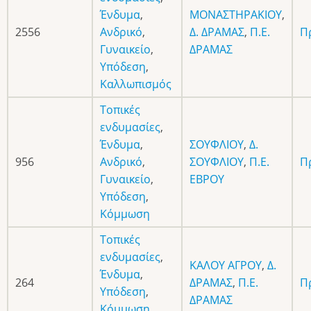
Ένδυμα
,
ΜΟΝΑΣΤΗΡΑΚΙΟΥ
,
2556
Ανδρικό
,
Δ. ΔΡΑΜΑΣ
,
Π.Ε.
Π
Γυναικείο
,
ΔΡΑΜΑΣ
Υπόδεση
,
Καλλωπισμός
Τοπικές
ενδυμασίες
,
Ένδυμα
,
ΣΟΥΦΛΙΟΥ
,
Δ.
956
Ανδρικό
,
ΣΟΥΦΛΙΟΥ
,
Π.Ε.
Π
Γυναικείο
,
ΕΒΡΟΥ
Υπόδεση
,
Κόμμωση
Τοπικές
ενδυμασίες
,
ΚΑΛΟΥ ΑΓΡΟΥ
,
Δ.
Ένδυμα
,
264
ΔΡΑΜΑΣ
,
Π.Ε.
Π
Υπόδεση
,
ΔΡΑΜΑΣ
Κόμμωση
,