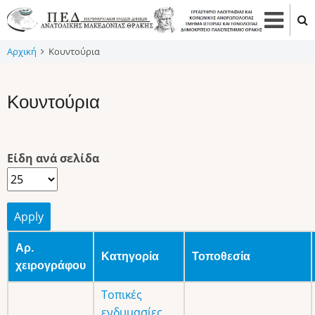
Παράκαμψη
προς
το
Αρχική
Κουντούρια
κυρίως
περιεχόμενο
Κουντούρια
Είδη ανά σελίδα
Αρ.
Κατηγορία
Τοποθεσία
χειρογράφου
Τοπικές
ενδυμασίες
,