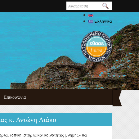
Φόρμα
αναζήτησης
English
Ελληνικά
Επικοινωνία
τυχιακού
ας κ. Αντώνη Λιάκο
πουδών
ημαϊκού
δών
ία, τοπική ιστορία και κοινότητες μνήμης» θα
ψη