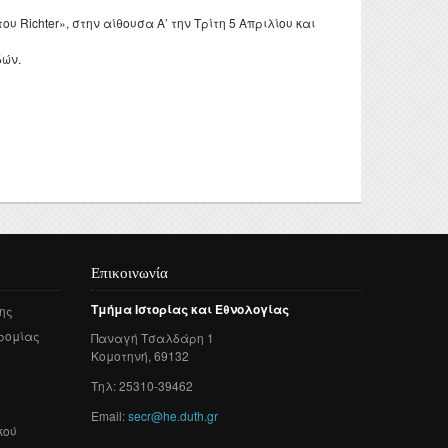
τυχιακών
 και
 Richter», στην αίθουσα Α’ την Τρίτη 5 Απριλίου και
γασιών
δών.
τορικών
νησης
ς Έρευνας
οθήκης
ροατή
Επικοινωνία
Τμήμα
Ιστορίας
και
Εθνολογίας
ης
ρομίας
Παναγή
Τσαλδάρη
1
Κομοτηνή
, 69132
Τηλ: 25310-39462
Email:
secr@he.duth.gr
κού