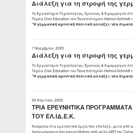
Διάλεξη για τη στροφή της γε
ΦΕΚ ίδρυσης και
Μεταδι
Προσωπικό
επαγγελματικά δικαιώματα
Το Εργαστήριο Τεχνολογίας, Έρευνας & Εφαρμογών στην
Erasm
Ειδικό Τεχνικό και
Τομέα Civic Education του Πανεπιστημίου Helmut-Schmidt 
Αξιολογήσεις
Εργαστηριακό Προσωπικό
"Η γερμανική αμυντική πολιτική αλλάζει: νέα στρατη
Πρακτ
Πολιτική διασφάλισης
Διδάσκοντες μέσω ΕΣΠΑ κα
Ωρολό
ποιότητας Π.Π.Σ.
του Π.Δ. 407/80
Πρόγρ
Μαθησιακά αποτελέσματα
Διοικητικό Προσωπικό
7 Νοεμβρίου, 2025
Διάλεξη για τη στροφή της γε
Σύμβο
Πενταετής προγραμματισμός
Μητρώα
ΔΟΑΤ
Ακαδημαϊκό ημερολόγιο
Το Εργαστήριο Τεχνολογίας, Έρευνας & Εφαρμογών στην
Τομέα Civic Education του Πανεπιστημίου Helmut-Schmidt 
Διατελέσαντες Πρόεδροι
"Η γερμανική αμυντική πολιτική αλλάζει: νέα στρατη
Ομότιμοι Καθηγητές
Διατελέσαντα μέλη ΔΕΠ
30 Απριλίου, 2025
Επίτιμοι Καθηγητές
ΤΡΙΑ ΕΡΕΥΝΗΤΙΚΑ ΠΡΟΓΡΑΜΜΑΤΑ 
Επίτιμοι Διδάκτορες
ΤΟΥ ΕΛ.ΙΔ.Ε.Κ.
Ανάμεσα στα ερευνητικά έργα που επέλεξε, μετά από αν
προγράμματα που κατατέθηκαν από μέλη ΔΕΠ του Τμήματ