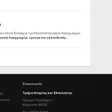
ν
Πανελλήνιο Συνέδριο των Πανεπιστημιακών Λαογράφων
νική Λαογραφία: έρευνα και εκπαίδευση...
Επικοινωνία
Τμήμα
Ιστορίας
και
Εθνολογίας
ης
ρομίας
Παναγή
Τσαλδάρη
1
Κομοτηνή
, 69132
Τηλ: 25310-39462