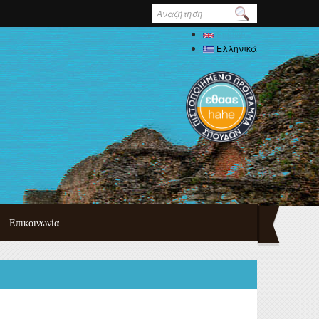
Φόρμα
αναζήτησης
English
Ελληνικά
Επικοινωνία
τυχιακού
πουδών
ημαϊκού
δών
ψη