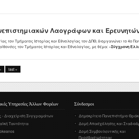
ανεπιστημιακών Λαογράφων και Ερευνητώ
ας του Τμήματος Ιστορίας και Εθνολογίας του ΔΠΘ, διοργανώνει το 4ο 
 αίθουσες του Τμήματος Ιστορίας και Εθνολογίας, με θέμα: «
Σύγχρονη Ελλη
›
last »
ικές Υπηρεσίες Άλλων Φορέων
Σύνδεσμοι
ς - Διαχείριση Συγγραμάτων
Δημοκρίτειο Πανεπιστήμιο Θράκ
αϊκή Ταυτότητα
Δομή Απασχόλησης και Σταδιοδ
okeanos
Δομή Συμβουλευτικής και
Προσβασιμότητας