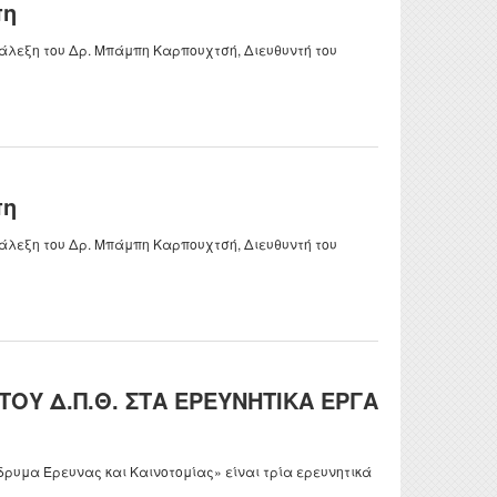
πη
τυχιακών
 και
γασιών
άλεξη του Δρ. Μπάμπη Καρπουχτσή, Διευθυντή του
τορικών
νησης
ς Έρευνας
οθήκης
πη
ροατή
άλεξη του Δρ. Μπάμπη Καρπουχτσή, Διευθυντή του
ΟΥ Δ.Π.Θ. ΣΤΑ ΕΡΕΥΝΗΤΙΚΑ ΕΡΓΑ
δρυμα Έρευνας και Καινοτομίας» είναι τρία ερευνητικά