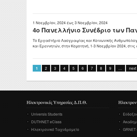
1 Νοεμβρίου, 2024
έως
3 Νοεμβρίου, 2024
4ο Πανελλήνιο Συνέδριο των Π
Το Εργαστήριο Λαογραφίας και Κοινωνικής Ανθρωπολογί
και Ερευνητών, στην Κομοτηνή, 1-3 Νοεμβρίου 2024, στις
Σελίδες
1
2
3
4
5
6
7
8
9
…
next 
Ηλεκτρονικές Υπηρεσίες Δ.Π.Θ.
Ηλεκτρον
Universis Students
Εύδοξο
DUTHNET eClass
Ακαδημ
Ηλεκτρονικό Ταχυδρομείο
GRNET 