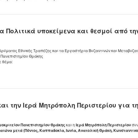
τία Πολιτικά υποκείμενα και θεσμοί από τ
Ιδρύματος Εθνικής Τραπέζης και τα Εργαστήρια Βυζαντινών και Μεταβυζα
υ Πανεπιστημίου Θράκης
ε θέμα:
και την Ιερά Μητρόπολη Περιστερίου για 
μοκριτείου Πανεπιστημίου Θράκης
και η
Ιερά Μητρόπολη Περιστερίου
συ
αιώνα μετά (Πόντος, Καππαδοκία, Ιωνία, Ανατολική Θράκη, Κωνσταντινο