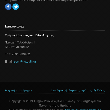
Επικοινωνία
Τμήμα
Ιστορίας
και
Εθνολογίας
Παναγή
Τσαλδάρη
1
Κομοτηνή
, 69132
Τηλ: 25310-39462
Email:
secr@he.duth.gr
Αρχική
»
Το Τμήμα
Επιστροφή στην κορυφή της σελίδας
Είστε εδώ
Copyright © 2019 Τμήμα Ιστορίας και Εθνολογίας - Δημοκρίτειο
Πανεπιστήμιο Θράκης
Σχεδίαση και υλοποίηση ιστοσελίδας:
Κυριάκος Σγουρόπουλος