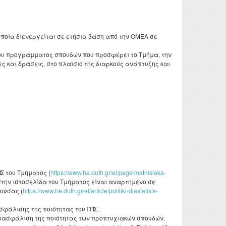
οποία διενεργείται σε ετήσια βάση από την ΟΜΕΑ σε
του προγράμματος σπουδών που προσφέρει το Τμήμα, την
ες και δράσεις, στο πλαίσιο της διαρκούς ανάπτυξης και
Σ του Τμήματος (
https://www.he.duth.gr/el/page/mathisiaka-
, στην ιστοσελίδα του Τμήματος είναι αναρτημένο σε
ρούσας (
https://www.he.duth.gr/el/article/politiki-diasfalisis-
φάλισης της ποιότητας του ΠΠΣ.
διασφάλιση της ποιότητας των προπτυχιακών σπουδών.