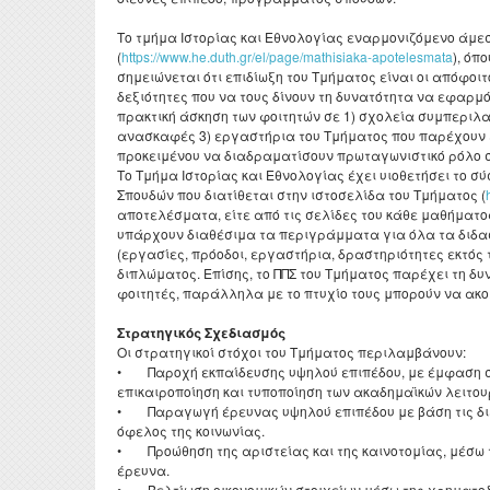
Το τμήμα Ιστορίας και Εθνολογίας εναρμονιζόμενο άμεσα
(
https://www.he.duth.gr/el/page/mathisiaka-apotelesmata
), όπ
σημειώνεται ότι επιδίωξη του Τμήματος είναι οι απόφο
δεξιότητες που να τους δίνουν τη δυνατότητα να εφαρμ
πρακτική άσκηση των φοιτητών σε 1) σχολεία συμπεριλα
ανασκαφές 3) εργαστήρια του Τμήματος που παρέχουν εξε
προκειμένου να διαδραματίσουν πρωταγωνιστικό ρόλο στ
Το Τμήμα Ιστορίας και Εθνολογίας έχει υιοθετήσει το σ
Σπουδών που διατίθεται στην ιστοσελίδα του Τμήματος (
αποτελέσματα, είτε από τις σελίδες του κάθε μαθήματο
υπάρχουν διαθέσιμα τα περιγράμματα για όλα τα διδασ
(εργασίες, πρόοδοι, εργαστήρια, δραστηριότητες εκτός
διπλώματος. Επίσης, το ΠΠΣ του Τμήματος παρέχει τη δυ
φοιτητές, παράλληλα με το πτυχίο τους μπορούν να ακο
Στρατηγικός Σχεδιασμός
Οι στρατηγικοί στόχοι του Τμήματος περιλαμβάνουν:
• Παροχή εκπαίδευσης υψηλού επιπέδου, με έμφαση στη
επικαιροποίηση και τυποποίηση των ακαδημαϊκών λειτου
• Παραγωγή έρευνας υψηλού επιπέδου με βάση τις διε
όφελος της κοινωνίας.
• Προώθηση της αριστείας και της καινοτομίας, μέσω τ
έρευνα.
• Βελτίωση οικονομικών στοιχείων μέσω της χρηματοδ