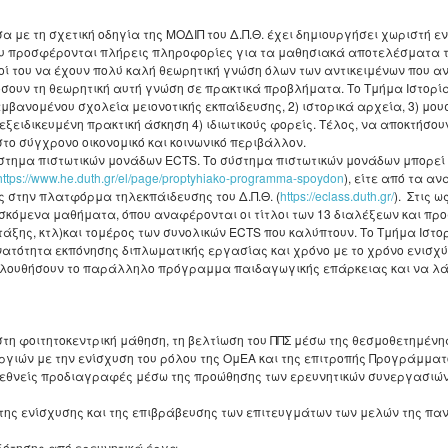
 με τη σχετική οδηγία της ΜΟΔΙΠ του Δ.Π.Θ. έχει δημιουργήσει χωριστή ε
ου προσφέρονται πλήρεις πληροφορίες για τα μαθησιακά αποτελέσματα τ
ιτοί του να έχουν πολύ καλή θεωρητική γνώση όλων των αντικειμένων που 
όσουν τη θεωρητική αυτή γνώση σε πρακτικά προβλήματα. Το Τμήμα Ιστορί
μβανομένου σχολεία μειονοτικής εκπαίδευσης, 2) ιστορικά αρχεία, 3) μο
ιδικευμένη πρακτική άσκηση 4) ιδιωτικούς φορείς. Τέλος, να αποκτήσουν 
ο σύγχρονο οικονομικό και κοινωνικό περιβάλλον.
ύστημα πιστωτικών μονάδων ECTS. Το σύστημα πιστωτικών μονάδων μπορεί 
https://www.he.duth.gr/el/page/proptyhiako-programma-spoydon
), είτε από τα α
ς στην πλατφόρμα τηλεκπάιδευσης του Δ.Π.Θ. (
https://eclass.duth.gr/
). Στις 
κόμενα μαθήματα, όπου αναφέρονται οι τίτλοι των 13 διαλέξεων και πρ
 τάξης, κτλ)και τoμέρος των συνολικών ECTS που καλύπτουν. Το Τμήμα Ισ
νατότητα εκπόνησης διπλωματικής εργασίας και χρόνο με το χρόνο ενισχύ
λουθήσουν το παράλληλο πρόγραμμα παιδαγωγικής επάρκειας και να λάβου
 φοιτητοκεντρική μάθηση, τη βελτίωση του ΠΠΣ μέσω της θεσμοθετημένης
ργιών με την ενίσχυση του ρόλου της ΟμΕΑ και της επιτροπής Προγράμματ
θνείς προδιαγραφές μέσω της προώθησης των ερευνητικών συνεργασιών 
ης ενίσχυσης και της επιβράβευσης των επιτευγμάτων των μελών της παν
ότησης από ερευνητικά έργα.