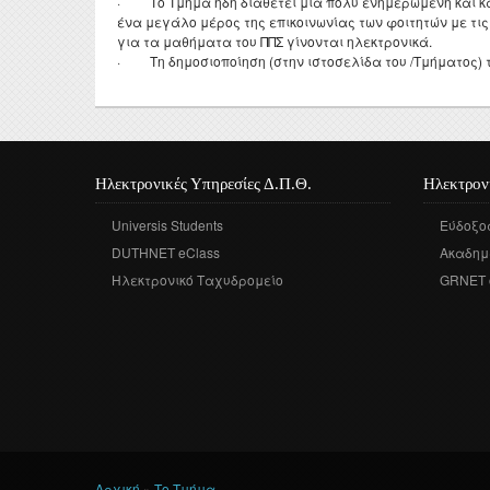
· Το Τμήμα ήδη διαθέτει μια πολύ ενημερωμένη και κα
ένα μεγάλο μέρος της επικοινωνίας των φοιτητών με τις
για τα μαθήματα του ΠΠΣ γίνονται ηλεκτρονικά.
· Τη δημοσιοποίηση (στην ιστοσελίδα του /Τμήματος) 
Ηλεκτρονικές Υπηρεσίες Δ.Π.Θ.
Ηλεκτρον
Universis Students
Εύδοξο
DUTHNET eClass
Ακαδημ
Ηλεκτρονικό Ταχυδρομείο
GRNET 
Αρχική
»
Το Τμήμα