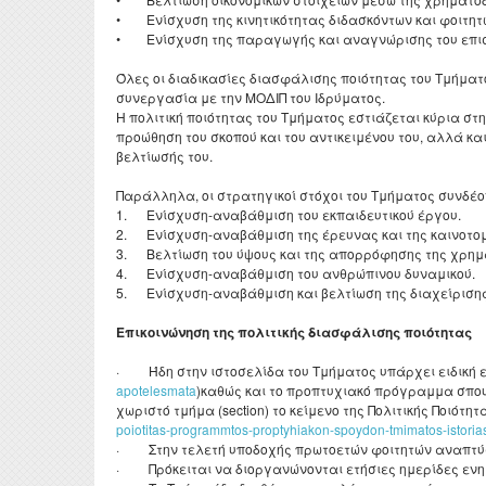
• Ενίσχυση της κινητικότητας διδασκόντων και φοιτητώ
• Ενίσχυση της παραγωγής και αναγνώρισης του επιστ
Όλες οι διαδικασίες διασφάλισης ποιότητας του Τμήματ
συνεργασία με την ΜΟΔΙΠ του Ιδρύματος.
Η πολιτική ποιότητας του Τμήματος εστιάζεται κύρια 
προώθηση του σκοπού και του αντικειμένου του, αλλά κα
βελτίωσής του.
Παράλληλα, οι στρατηγικοί στόχοι του Τμήματος συνδέο
1. Ενίσχυση-αναβάθμιση του εκπαιδευτικού έργου.
2. Ενίσχυση-αναβάθμιση της έρευνας και της καινοτομ
3. Βελτίωση του ύψους και της απορρόφησης της χρημ
4. Ενίσχυση-αναβάθμιση του ανθρώπινου δυναμικού.
5. Ενίσχυση-αναβάθμιση και βελτίωση της διαχείρισης
Επικοινώνηση της πολιτικής διασφάλισης ποιότητας
· Ήδη στην ιστοσελίδα του Τμήματος υπάρχει ειδική ε
apotelesmata
)καθώς και το προπτυχιακό πρόγραμμα σπου
χωριστό τμήμα (section) το κείμενο της Πολιτικής Ποιότ
poiotitas-programmtos-proptyhiakon-spoydon-tmimatos-istoria
· Στην τελετή υποδοχής πρωτοετών φοιτητών αναπτύσσ
· Πρόκειται να διοργανώνονται ετήσιες ημερίδες ενημ