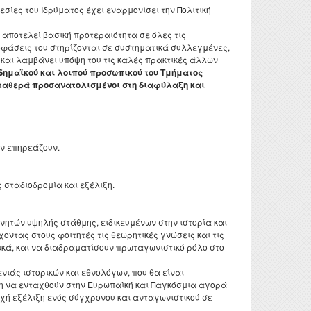
εσίες του Ιδρύματος έχει εναρμονίσει την Πολιτική
τυχιακών
 και
γασιών
 αποτελεί βασική προτεραιότητα σε όλες τις
οφάσεις του στηρίζονται σε συστηματικά συλλεγμένες,
τορικών
 και λαμβάνει υπόψη του τις καλές πρακτικές άλλων
αδημαϊκού και λοιπού προσωπικού του Τμήματος
νησης
 σταθερά προσανατολισμένοι στη διαφύλαξη και
ς Έρευνας
οθήκης
ροατή
ην επηρεάζουν.
 σταδιοδρομία και εξέλιξη.
νητών υψηλής στάθμης, ειδικευμένων στην ιστορία και
χοντας στους φοιτητές τις θεωρητικές γνώσεις και τις
ικά, και να διαδραματίσουν πρωταγωνιστικό ρόλο στο
νιάς ιστορικών και εθνολόγων, που θα είναι
έση να ενταχθούν στην Ευρωπαϊκή και Παγκόσμια αγορά
εχή εξέλιξη ενός σύγχρονου και ανταγωνιστικού σε