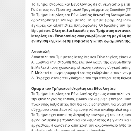
Το Τμήμα Ιστορίας και Εθνολογίας σε συνεργασία με τη 
ΦΕΚ ίδρυσης και
Μεταδι
Προσωπικό
Ποιότητας του Προπτυχιακού Προγράμματος Σπουδών (ΠΠΣ)
επαγγελματικά δικαιώματα
Erasm
Το Τμήμα Ιστορίας και Εθνολογίας θεωρεί τη διασφάλισ
Ειδικό Τεχνικό και
Αξιολογήσεις
δραστηριότητες του Ιδρύματος. Το Τμήμα εφαρμόζει δια
Εργαστηριακό Προσωπικό
Πρακτ
έγκυρες και αξιόπιστες πληροφορίες. Οι δράσεις του Τμ
Πολιτική διασφάλισης
Διδάσκοντες μέσω ΕΣΠΑ κα
Ιδρυμάτων.
Όλες οι διαδικασίες του Τμήματος αντανακ
Ωρολό
ποιότητας Π.Π.Σ.
του Π.Δ. 407/80
Ιστορίας και Εθνολογίας αναγνωρίζουμε τη μεγάλη ση
ενίσχυσή της και δεσμευόμαστε για την εφαρμογή της.
Πρόγρ
Μαθησιακά αποτελέσματα
Διοικητικό Προσωπικό
Αποστολή
Σύμβο
Πενταετής προγραμματισμός
Μητρώα
Αποστολή του Τμήματος Ιστορίας και Εθνολογίας είναι ν
Α. Ερευνά την ιστορική πορεία των λαών της ανθρωπότη
ΔΟΑΤ
Ακαδημαϊκό ημερολόγιο
Β. Μελετά τους χαρακτηριστικούς τρόπους συγκρότησης 
Γ. Μελετά τη συμπεριφορά και τις εκδηλώσεις του πνευμα
Διατελέσαντες Πρόεδροι
Δ. Παρέχει στους πτυχιούχους του την απαραίτητη θεωρη
Ομότιμοι Καθηγητές
Όραμα του Τμήματος Ιστορίας και Εθνολογίας
Διατελέσαντα μέλη ΔΕΠ
Το Τμήμα Ιστορίας και Εθνολογίας έχει ως αποστολή να
την εθνολογία σε τοπικό, εθνικό και διεθνές επίπεδο. Σ
Επίτιμοι Καθηγητές
πρακτικές δεξιότητες που θα τους βοηθήσουν να αναπτύ
σύγχρονο εκπαιδευτικό, ερευνητικό και ακαδημαϊκό περιβ
Επίτιμοι Διδάκτορες
Το Τμήμα έχει σκοπό τη διαρκή προσαρμογή του στις συνε
εφοδιασμένοι με προσόντα και δεξιότητες σε γνωστικά 
εργασίας. Η αριστεία αποτελεί τον ακρογωνιαίο λίθο τ
διεθνές επίπεδο, προγράμματος σπουδών.