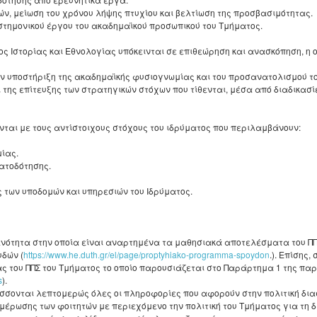
ν, μείωση του χρόνου λήψης πτυχίου και βελτίωση της προσβασιμότητας.
ημονικού έργου του ακαδημαϊκού προσωπικού του Τμήματος.
ος Ιστορίας και Εθνολογίας υπόκεινται σε επιθεώρηση και ανασκόπηση, η 
στην υποστήριξη της ακαδημαϊκής φυσιογνωμίας και του προσανατολισμού 
ι της επίτευξης των στρατηγικών στόχων που τίθενται, μέσα από διαδικασί
νται με τους αντίστοιχους στόχους του ιδρύματος που περιλαμβάνουν:
ίας.
ατοδότησης.
 των υποδομών και υπηρεσιών του Ιδρύματος.
νότητα στην οποία είναι αναρτημένα τα μαθησιακά αποτελέσματα του ΠΠ
δών (
https://www.he.duth.gr/el/page/proptyhiako-programma-spoydon
.). Επίσης
ητας του ΠΠΣ του Τμήματος το οποίο παρουσιάζεται στο Παράρτημα 1 της πα
s
).
ονται λεπτομερώς όλες οι πληροφορίες που αφορούν στην πολιτική διασ
έρωσης των φοιτητών με περιεχόμενο την πολιτική του Τμήματος για τη 