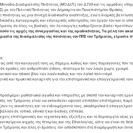
Ιστορία της Ιατρικής και
Σπουδών
Ανθρωπολογίας
Μονάδα Διασφάλισης Ποιότητας (ΜΟ.ΔΙ.Π.) του Δ.Π.Θ και τις αρμόδιες υπηρ
δακτορικές
Σύλλογος αποφοίτων
Κανονισμός Εκπόνησης
Κανονισμός Προπ
Δομή Συμβουλευτικής
Βιολογική Ανθρωπολογία: Υγεία,
Κατάλογος συγγραμμάτων για το
 με την Πολιτική Ποιότητας του Δημοκρίτειου Πανεπιστημίου Θράκης.
Απολογισμοί πεπραγμένων
Μεταδιδακτορικής Έρευνας
Εργαστήριο Λαογραφίας και
Διπλωματικών Ερ
Προσβασιμότητας
Νόσος και Φυσική Επιλογή
ακαδημαϊκό έτος 2025-2026
us
η ποιότητας ως μια συνεχή διαδικασία ανάπτυξης, ενώ η διαρκής βελτίωση
του Τμήματος
Κοινωνικής Ανθρωπολογίας
δικασίες καταγραφής και εσωτερικής αποτίμησης του έργου του και οι απ
Κανονισμός Διδακ
Λαογραφία και πολιτιστική
Πρόγραμμα παιδαγωγικής και
ική Άσκηση
Έντυπα
ήματος σε όλες τις βασικές του λειτουργίες καθορίζονται βάσει προτύπων
Εργαστήριο Νεότερης και
Σπουδών
διαχείριση
διδακτικής επάρκειας
ι
λούν τις αρχές της συνεργασίας και της ομαδικότητας. Τα μέλη του ακ
Σύγχρονης Ιστορίας
γιο Πρόγραμμα
Κανονισμός Εκπό
μασία της διασφάλισης της ποιότητας του ΠΠΣ του Τμήματος, είμαστε
Τοπική Ιστορία, Πολιτισμός και
Κανονισμός Προπτυχιακών
Εργαστήριο Βυζαντινών και
Μεταδιδακτορική
Προστασία της Αρχιτεκτονικής
Διπλωματικών Εργασιών
αμμα Εξεταστικής
Μεταβυζαντινών Ερευνών
Κληρονομιάς: Διεπιστημονικές
Κανονισμός Βιβλι
Οδηγός σπουδών προπτυχιακού
Προσεγγίσεις και Ψηφιακές
υλος σπουδών
Εργαστήριο Τεχνολογίας,
α:
προγράμματος
Εφαρμογές
Ο θεσμός του "Ακ
Έρευνας και Εφαρμογών στην
τας από την καταγωγή τους ως σήμερα, καθώς και τους παράγοντες που τ
ΑΠ
Πανεπιστημιακών
Εκπαίδευση
Διάρκεια φοίτησης
Πολιτισμικές Σπουδές: Νέος
σε ομάδες του ανθρώπινου είδους, ιδιαίτερα δε των λαών χωρίς γραφή.
Μαθημάτων"
Ελληνισμός και Βαλκάνια
τικού και ηθικού βίου των λαών καθώς και τον λαϊκό πολιτισμό.
Κατατακτήριες εξετάσεις
τική και πρακτική κατάρτιση για την επιστημονική και επαγγελματική τους
 προσφέρει μαθησιακά αγαθά και υπηρεσίες με σκοπό την κατάρτιση ερευ
κοπός του Τμήματος είναι να εκπαιδεύει υψηλού επιπέδου επιστήμονες παρέ
ξουν τις ικανότητες και τα ενδιαφέροντά τους, ακαδημαϊκά ή επαγγελματ
άλλον σε τοπικό, εθνικό ή και διεθνές επίπεδο.
χείς επιστημονικές και τεχνολογικές εξελίξεις και τη δημιουργία νέας γε
αντικείμενα αιχμής της Ιστορίας και της Εθνολογίας, ώστε να είναι σε θ
ου Τμήματος και όλες οι δράσεις του αποσκοπούν στη διαμόρφωση και συν