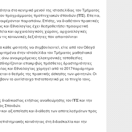
νότητα στο κεντρικό μενού της ιστοσελίδας του Τμήματος
ου προγράμματος προπτυχιακών σπουδών (ΠΠΣ). Έπειτα,
αναφέρονται παραπάνω. Επίσης, να διαθέτουν πρακτικές
ας και Εθνολογίας έχει θεσμοθετήσει προαιρετική
υσεία και αρχαιολογικούς χώρους, αρχαιολογικές
τις κοινωνικές δεξιότητες που απαιτούνται
ο κάθε φοιτητής να συμβουλευτεί, είτε από τον Οδηγό
ναρτημένα στην ιστοσελίδα του Τμήματος μαθησιακά
ως άνω αναφερόμενες ηλεκτρονικές τοποθεσίες
οσδιορίζονται επακριβώς πρόσθετες δραστηριότητες
τορίας και Εθνολογίας χορηγεί από το 2017παράρτημα
εται ο θεσμός της πρακτικής άσκησης των φοιτητών. Οι
ν το αντίστοιχο πιστοποιητικό με το πτυχίο τους.
 διαδικασίας ετήσιας αναθεώρησης του ΠΠΣ και την
ος Σπουδών.
και αξιοποίηση και διάθεση των αποτελεσμάτων προς
επιστημιακής κοινότητας στη διδασκαλία και την