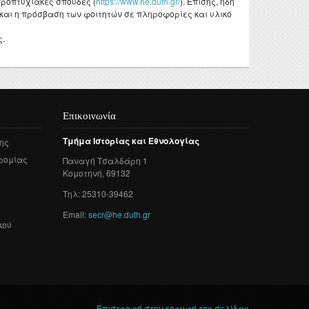
προπτυχιακές σπουδές (
https://www.he.duth.gr/
). Επίσης, ήδη
 και η πρόσβαση των φοιτητών σε πληροφορίες και υλικό
ς.
Επικοινωνία
Τμήμα
Ιστορίας
και
Εθνολογίας
ης
ρομίας
Παναγή
Τσαλδάρη
1
Κομοτηνή
, 69132
Τηλ: 25310-39462
Email:
secr@he.duth.gr
κού
Επιστροφή στην κορυφή της σελίδας