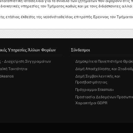
τατοπιστική ιστοσελίδα για το σύνολο των ζητημάτων που αφορούν στις 
 διοικητικές υπηρεσίες του Τμήματος καθώς και με τους διδάσκοντες αλλά
της ετήσιας έκθεσης της νεοσυσταθείσας επιτροπής Έρευνας του Τμήματο
ικές Υπηρεσίες Άλλων Φορέων
Σύνδεσμοι
ς - Διαχείριση Συγγραμάτων
Δημοκρίτειο Πανεπιστήμιο Θράκ
αϊκή Ταυτότητα
Δομή Απασχόλησης και Σταδιοδ
okeanos
Δομή Συμβουλευτικής και
Προσβασιμότητας
Πρόγραμμα Erasmus+
Προστασία Δεδομένων Προσωπι
Χαρακτήρα GDPR