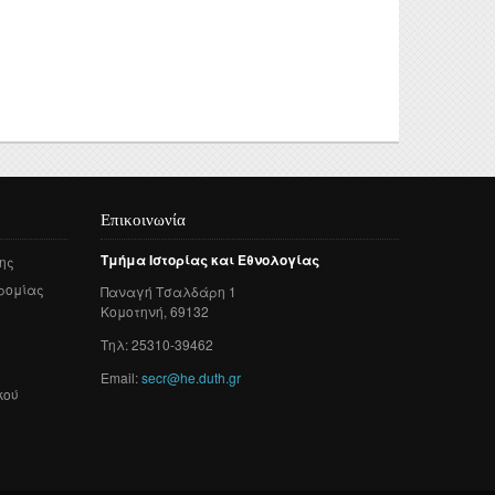
τυχιακών
 και
γασιών
τορικών
νησης
ς Έρευνας
οθήκης
Επικοινωνία
ροατή
Τμήμα
Ιστορίας
και
Εθνολογίας
ης
ρομίας
Παναγή
Τσαλδάρη
1
Κομοτηνή
, 69132
Τηλ: 25310-39462
Email:
secr@he.duth.gr
κού