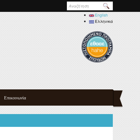
Φόρμα
αναζήτησης
English
Ελληνικά
Επικοινωνία
τυχιακού
πουδών
ημαϊκού
δών
ψη