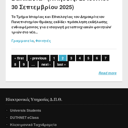
30 Σεπτεμβρίου 2025)
Το Τμήμα Ιστορίας και Εθνολογίας του Δημοκρίτειου
Πανεπιστημίου Θράκης εκδίδει
πρόσκληση
εκδήλωσης
ενδιαφέροντος
για εισαγωγή μεταπτυχιακών φοιτητών/
τριών στο νέο...
Γραμματεία
,
Φοιτητές
Σελίδες
« first
‹ previous
1
2
3
4
5
6
7
8
9
…
next ›
last »
Read more
Ηλεκτρονικές Υπηρεσίες Δ.Π.Θ.
Universis Students
DUTHNET eClass
Ηλεκτρονικό Ταχυδρομείο