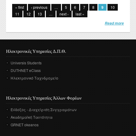
« first
‹ previous
…
5
6
7
8
9
10
11
12
13
…
next ›
last »
Read more
Ηλεκτρονικές Υπηρεσίες Δ.Π.Θ.
Universis Students
DUTHNET eClass
Ηλεκτρονικό Ταχυδρομείο
Ηλεκτρονικές Υπηρεσίες Άλλων Φορέων
Εύδοξος - Διαχείριση Συγγραμάτων
Ακαδημαϊκή Ταυτότητα
GRNET okeanos