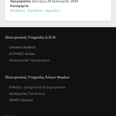
Ημερομηνία:
Δευτέρα, 29 Ιανουαρίου, 2024
Κατηγορία:
Συνέδρια - Συμπόσια - Ημερίδες
Ηλεκτρονικές Υπηρεσίες Δ.Π.Θ.
Universis Students
DUTHNET eClass
Ηλεκτρονικό Ταχυδρομείο
Ηλεκτρονικές Υπηρεσίες Άλλων Φορέων
Εύδοξος - Διαχείριση Συγγραμάτων
Ακαδημαϊκή Ταυτότητα
GRNET okeanos