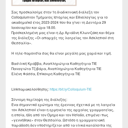
Διατελέσαντες Πρόεδροι
Συνέδρια - Ημερίδες Τμήματος
Τοπική Ιστορία, Πολιτισμός και Προστασία της
Ωρολόγιο Πρόγραμμα
Υγειονομική περίθαλψη
Σύλλογος αποφοίτων
Κανονισμός Προπτυχιακού Προγράμματος Σπουδών
Οδηγός σπουδών προπτυχιακού προγράμματος
Εργαστήριο Νεότερης και Σύγχρονης Ιστορίας
Αρχιτεκτονικής Κληρονομιάς: Διεπιστημονικές
Επικοινωνία
Ομότιμοι Καθηγητές
Σας προσκαλούμε στην 1η διαδικτυακή διάλεξη του
Δραστηριότητες Τμήματος
Πρόγραμμα Εξεταστικής
Προσεγγίσεις και Ψηφιακές Εφαρμογές
Δομή Συμβουλευτικής και Προσβασιμότητας
Colloquiumτου Τμήματος Ιστορίας και Εθνολογίας για το
Κανονισμός ακαδημαϊκού συμβούλου σπουδών
Διάρκεια φοίτησης
Εργαστήριο Βυζαντινών και Μεταβυζαντινών Ερευνών
Διατελέσαντα μέλη ΔΕΠ
Απολογισμοί πεπραγμένων του Τμήματος
ακαδημαϊκό έτος 2023-2024 που θα γίνει τη Δευτέρα 29
Σύμβουλος σπουδών
Πολιτισμικές Σπουδές: Νέος Ελληνισμός και Βαλκάνια
Κανονισμός Προπτυχιακών Διπλωματικών Εργασιών
Ιανουαρίου και ώρα 18.00.
Κατατακτήριες εξετάσεις
Εργαστήριο Τεχνολογίας, Έρευνας και Εφαρμογών στην
Επίτιμοι Καθηγητές
Έντυπα
Προσκεκλημένη μας είναι η Δρ Αριάδνη Κλωνιζάκη και θέμα
ΔΟΑΤΑΠ
Εκπαίδευση
Κανονισμός Διδακτορικών Σπουδών
της διάλεξης «Οι απαρχές της λατρείας του Ασκληπιού στη
Επίτιμοι Διδάκτορες
Θεσσαλία».
Κανονισμός Εκπόνησης Μεταδιδακτορικής Έρευνας
Η τηλε-παρουσία σας θα είναι μεγάλη μας χαρά και τιμή.
Κανονισμός Βιβλιοθήκης
Βασιλική Κράββα, Αναπληρώτρια Καθηγήτρια ΤΙΕ
Ο θεσμός του "Ακροατή Πανεπιστημιακών Μαθημάτων"
Παναγιώτα Τζιβάρα, Αναπληρώτρια Καθηγήτρια ΤΙΕ
Ελένη Φάσσα, Επίκουρη Καθηγήτρια ΤΙΕ
Linkπαρακολούθησης:
https://bit.ly/Colloquium-TIE
Σύντομη περίληψη της διάλεξης:
Ένα σημαντικό ερώτημα της έρευνας σχετικά με τη λατρεία
του Ασκληπιού είναι η ερμηνεία της αρχαίας γραμματείας,
η οποία, ήδη από τον Όμηρο και τον Ησίοδο, επιμένει πως
«γεννήθηκε» στην Θεσσαλία. Ωστόσο η γραμματειακή
παράδοση δεν υποστηρίζεται από τα υλικά κατάλοιπα της