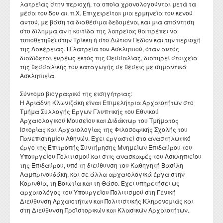
λατρείας στην περιοχή, τα οποία χρονολογούνται μετά τα
μέσα του 5ου αι. π.Χ. Επιχειρείται μια ερμηνεία του κενού
αυτού, με βάση τα διαθέσιμα δεδομένα, και μια απάντηση
στο δίλημμα αν η κοιτίδα της λατρείας θα πρέπει να
τοποθετηθεί στην Τρίκκη ή στο Δώτιον Πεδίον και την περιοχή
της Λακέρειας. Η λατρεία του Ασκληπιού, όταν αυτός
διαδίδεται ευρέως εκτός της Θεσσαλίας, διατηρεί στοιχεία
της θεσσαλικής του καταγωγής σε θέσεις με σημαντικά
Ασκληπιεία.
Σύντομο βιογραφικό της εισηγήτριας:
Η Αριάδνη Κλωνιζάκη είναι Επιμελήτρια Αρχαιοτήτων στο
Τμήμα Συλλογής Έργων Γλυπτικής του Εθνικού
Αρχαιολογικού Μουσείου και Διδάκτωρ του Τμήματος
Ιστορίας και Αρχαιολογίας της Φιλοσοφικής Σχολής του
Πανεπιστημίου Αθηνών. Έχει εργαστεί στο αναστηλωτικό
έργο της Επιτροπής Συντήρησης Μνημείων Επιδαύρου του
Υπουργείου Πολιτισμού και στις ανασκαφές του Ασκληπιείου
της Επιδαύρου, υπό τη διεύθυνση του Καθηγητή Βασίλη
Λαμπρινουδάκη, και σε άλλα αρχαιολογικά έργα στην
Κορινθία, τη Βοιωτία και τη Θάσο. Έχει υπηρετήσει ως
αρχαιολόγος του Υπουργείου Πολιτισμού στη Γενική
Διεύθυνση Αρχαιοτήτων και Πολιτιστικής Κληρονομιάς και
στη Διεύθυνση Προϊστορικών και Κλασικών Αρχαιοτήτων.