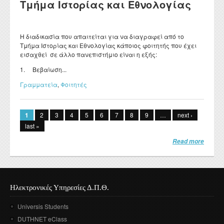
Τμήμα Ιστορίας και Εθνολογίας
Η διαδικασία που απαιτείται για να διαγραφεί από το
Τμήμα Ιστορίας και Εθνολογίας κάποιος φοιτητής που έχει
εισαχθεί σε άλλο πανεπιστήμιο είναι η εξής:
1. Βεβαίωση...
Γραμματεία
,
Φοιτητές
Σελίδες
1
2
3
4
5
6
7
8
9
…
next ›
last »
Read more
Ηλεκτρονικές Υπηρεσίες Δ.Π.Θ.
Universis Students
DUTHNET eClass