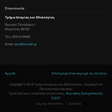
Επικοινωνία
Τμήμα
Ιστορίας
και
Εθνολογίας
Παναγή
Τσαλδάρη
1
Κομοτηνή
, 69132
Τηλ: 25310-39462
Email:
secr@he.duth.gr
Αρχική
Επιστροφή στην κορυφή της σελίδας
Είστε εδώ
Copyright © 2019 Τμήμα Ιστορίας και Εθνολογίας - Δημοκρίτειο
Πανεπιστήμιο Θράκης
Σχεδίαση και υλοποίηση ιστοσελίδας:
Κυριάκος Σγουρόπουλος
Ε.ΔΙ.Π.
Χάρτης Ιστοτόπου
Σύνδεση