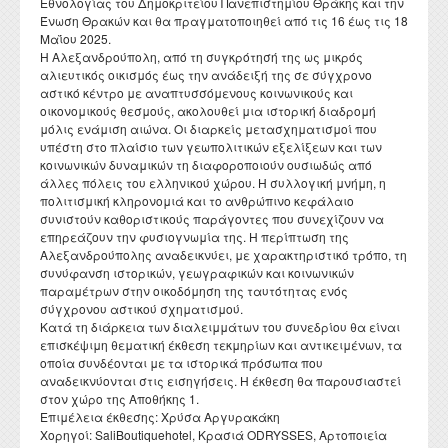
Εθνολογίας του Δημοκριτείου Πανεπιστημίου Θράκης και την
Ένωση Θρακών και θα πραγματοποιηθεί από τις 16 έως τις 18
Μαΐου 2025.
Η Αλεξανδρούπολη, από τη συγκρότησή της ως μικρός
αλιευτικός οικισμός έως την ανάδειξή της σε σύγχρονο
αστικό κέντρο με αναπτυσσόμενους κοινωνικούς και
οικονομικούς θεσμούς, ακολουθεί μια ιστορική διαδρομή
μόλις ενάμιση αιώνα. Οι διαρκείς μετασχηματισμοί που
υπέστη στο πλαίσιο των γεωπολιτικών εξελίξεων και των
κοινωνικών δυναμικών τη διαφοροποιούν ουσιωδώς από
άλλες πόλεις του ελληνικού χώρου. Η συλλογική μνήμη, η
πολιτισμική κληρονομιά και το ανθρώπινο κεφάλαιο
συνιστούν καθοριστικούς παράγοντες που συνεχίζουν να
επηρεάζουν την φυσιογνωμία της. Η περίπτωση της
Αλεξανδρούπολης αναδεικνύει, με χαρακτηριστικό τρόπο, τη
συνύφανση ιστορικών, γεωγραφικών και κοινωνικών
παραμέτρων στην οικοδόμηση της ταυτότητας ενός
σύγχρονου αστικού σχηματισμού.
Κατά τη διάρκεια των διαλειμμάτων του συνεδρίου θα είναι
επισκέψιμη θεματική έκθεση τεκμηρίων και αντικειμένων, τα
οποία συνδέονται με τα ιστορικά πρόσωπα που
αναδεικνύονται στις εισηγήσεις. Η έκθεση θα παρουσιαστεί
στον χώρο της Αποθήκης 1.
Επιμέλεια έκθεσης: Χρύσα Αργυρακάκη
Χορηγοί: SaliBoutiquehotel, Κρασιά ODRYSSES, Αρτοποιεία