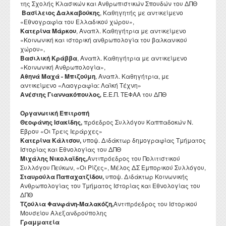
της Σχολής Κλασικών και Ανθρωπιστικών Σπουδών του ΔΠΘ
Βασίλειος Δαλκαβούκης
, Καθηγητής με αντικείμενο
«Εθνογραφία του Ελλαδικού χώρου»,
Κατερίνα Μάρκου
, Αναπλ. Καθηγήτρια με αντικείμενο
«Κοινωνική και ιστορική ανθρωπολογία του βαλκανικού
χώρου»,
Βασιλική Κράββα
, Αναπλ. Καθηγήτρια με αντικείμενο
«Κοινωνική Ανθρωπολογία»,
Αθηνά Μαχά - Μπιζούμη
, Αναπλ. Καθηγήτρια, με
αντικείμενο «Λαογραφία: Λαϊκή Τέχνη»
Ανέστης Γιαννακόπουλος
E.E.Π. ΤΕΦΑΑ του ΔΠΘ
,
Οργανωτική Επιτροπή
Θεοφάνης Ισακίδης,
πρόεδρος Συλλόγου Καππαδοκών Ν.
Έβρου «Οι Τρεις Ιεράρχες»
Κατερίνα Κάλτσου,
υποψ. Διδάκτωρ δημογραφίας Τμήματος
Ιστορίας και Εθνολογίας του ΔΠΘ
Μιχάλης Νικολαϊδης,
Αντιπρόεδρος του Πολιτιστικού
Συλλόγου Πεύκων, «Οι Ρίζες», Μέλος ΔΣ Εμπορικού Συλλόγου,
Σταυρούλα Παπαχατζίδου,
υποψ. Διδάκτωρ Κοινωνικής
Ανθρωπολογίας του Τμήματος Ιστορίας και Εθνολογίας του
ΔΠΘ
Τζούλια Φανφάνη-Μαλακόζη,
Αντιπρόεδρος του Ιστορικού
Μουσείου Αλεξανδρούπολης
Γραμματεία