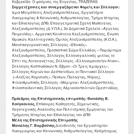
Κεβρεκίδη- Ο φούρνος της Ευγενίας, TRAZERAS.
Συμμετέχοντες και συνεργαζόμενοι Φορείς και Σύλλογοι:
Ιερά Μητρόπολις Αλεξανδρουπόλεως, Εργαστήριο
Λαογραφίας & Κοινωνικής Ανθρωπολογίας, Τμήμα Ιστορίας
και Εθνολογίας ΔΠΘ, Επαγγελματική Σχολή Μαθητείας
Αλεξανδρούπολης (Δ.Υ.Π.Α.), 3ο Δημοτικό Σχολείο «Άγγελος
Ποιμενίδης», Αρμενική Κοινότητα Αλεξανδρούπολης, Ένωση
Θρακών, Καλλιτεχνικός Όμιλος Αλεξανδρούπολης (Κ.Ο.Α.),
Μουσικογυμναστικός Σύλλογος «Εθνικός»
Αλεξανδρούπολης, Προσκοπικό Σώμα Ελλάδας – Παράρτημα
Αλεξανδρούπολης, Σύλλογος Ελληνογαλλικής φιλίας το
Σπίτι της Αντουανέττας, Σύλλογος «Ελληνομουσείον Αίνου»,
Σύλλογος Καππαδοκών Ν. Έβρου «Οι Τρεις Ιεράρχες»,
Σύλλογος Κυριών και Δεσποινίδων, οι Ποντιακοί Σύλλογοι
(«Αλέξιος Κομνηνός», Πεύκων, Παλαγίας, Νίψας),
Φιλανθρωπικός Σύλλογος «Μέριμνα» Αλεξανδρούπολης,
Φιλεκπαιδευτικός Σύλλογος Αδριανουπολιτών Ορεστιάδας.
Πρόεδρος της Επιστημονικής επιτροπής: Θανάσης Β.
Κούγκουλος,
Επίκουρος Καθηγητής, Σημειωτικής,
Λογοτεχνικής Ανάλυσης και Πολιτισμικής Ερμηνείας του
Τμήματος Ιστορίας και Εθνολογίας του ΔΠΘ
Μέλη της Επιστημονικής Επιτροπής
Μανώλης Γ. Βαρβούνης
,Διευθυντής του Εργαστηρίου
Λαογραφίας και Κοινωνικής Ανθρωπολογίας, Κοσμήτορας