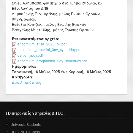
Σινέμ Αλήμπαση, φοιτήτρια στο Τμήμα Ιστορίας και
Εθνολογίας του ΔΠΘ
Δημοσθένης Γκαμπράνης, μέλος Ένωσης Θρακών,
συγγραφέας
Ευδοξία Κυριζάκη, μέλος Ένωσης Θρακών
Βαγγέλης Μπετσίδης, μέλος Ένωσης Θρακών
Επισυναπτόμενα αρχεία:
encomium_afisa_2025_ok.pdf
encomium_prosklisi_3oy_synedrioy.pdf
deltio_typoy.pdf
encomium_programma_3oy_synedrioy.pdf
Ημερομηνία:
Παρασκευή, 16 Μαΐου, 2025
έως
Κυριακή, 18 Μαΐου, 2025
Κατηγορία:
Δραστηριότητες
Ηλεκτρονικές Υπηρεσίες Δ.Π.Θ.
Universis Students
DUTHNET eClass