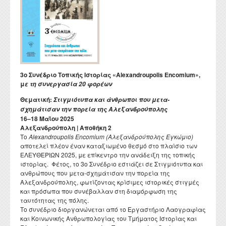
Διατελέσαντες Πρόεδροι
Συνέδρια - Ημερίδες Τμήματος
Τοπική Ιστορία, Πολιτισμός και Προστασία της
Ωρολόγιο Πρόγραμμα
Υγειονομική περίθαλψη
Σύλλογος αποφοίτων
Κανονισμός Προπτυχιακού Προγράμματος Σπουδών
Οδηγός σπουδών προπτυχιακού προγράμματος
Εργαστήριο Νεότερης και Σύγχρονης Ιστορίας
Αρχιτεκτονικής Κληρονομιάς: Διεπιστημονικές
Επικοινωνία
Ομότιμοι Καθηγητές
Δραστηριότητες Τμήματος
Πρόγραμμα Εξεταστικής
Προσεγγίσεις και Ψηφιακές Εφαρμογές
Δομή Συμβουλευτικής και Προσβασιμότητας
Κανονισμός ακαδημαϊκού συμβούλου σπουδών
Διάρκεια φοίτησης
Εργαστήριο Βυζαντινών και Μεταβυζαντινών Ερευνών
Διατελέσαντα μέλη ΔΕΠ
Απολογισμοί πεπραγμένων του Τμήματος
Σύμβουλος σπουδών
Πολιτισμικές Σπουδές: Νέος Ελληνισμός και Βαλκάνια
Κανονισμός Προπτυχιακών Διπλωματικών Εργασιών
Κατατακτήριες εξετάσεις
Εργαστήριο Τεχνολογίας, Έρευνας και Εφαρμογών στην
Επίτιμοι Καθηγητές
Έντυπα
ΔΟΑΤΑΠ
Εκπαίδευση
Κανονισμός Διδακτορικών Σπουδών
Επίτιμοι Διδάκτορες
3ο Συνέδριο Τοπικής Ιστορίας «Alexandroupolis Encomium»,
Κανονισμός Εκπόνησης Μεταδιδακτορικής Έρευνας
μ
ε τη συνεργασία 20 φορέων
Κανονισμός Βιβλιοθήκης
Θεματική:
Στιγμιότυπα και άνθρωποι που μετα-
σχημάτισαν την πορεία της Αλεξανδρούπολης
Ο θεσμός του "Ακροατή Πανεπιστημιακών Μαθημάτων"
16–18 Μαΐου 2025
Αλεξανδρούπολη | Αποθήκη 2
Το
Alexandroupolis Encomium (Αλεξανδρούπολης Εγκώμιο)
αποτελεί πλέον έναν καταξιωμένο θεσμό στο πλαίσιο των
ΕΛΕΥΘΕΡΙΩΝ 2025, με επίκεντρο την ανάδειξη της τοπικής
ιστορίας. Φέτος, το 3ο Συνέδριο εστιάζει σε Στιγμιότυπα και
ανθρώπους που μετα-σχημάτισαν την πορεία της
Αλεξανδρούπολης, φωτίζοντας κρίσιμες ιστορικές στιγμές
και πρόσωπα που συνέβαλλαν στη διαμόρφωση της
ταυτότητας της πόλης.
Το συνέδριο διοργανώνεται από το Εργαστήριο Λαογραφίας
και Κοινωνικής Ανθρωπολογίας του Τμήματος Ιστορίας και