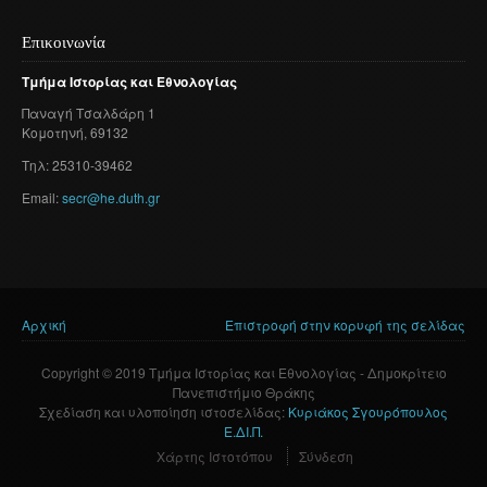
Επικοινωνία
Τμήμα
Ιστορίας
και
Εθνολογίας
Παναγή
Τσαλδάρη
1
Κομοτηνή
, 69132
Τηλ: 25310-39462
Email:
secr@he.duth.gr
Αρχική
Επιστροφή στην κορυφή της σελίδας
Είστε εδώ
Copyright © 2019 Τμήμα Ιστορίας και Εθνολογίας - Δημοκρίτειο
Πανεπιστήμιο Θράκης
Σχεδίαση και υλοποίηση ιστοσελίδας:
Κυριάκος Σγουρόπουλος
Ε.ΔΙ.Π.
Χάρτης Ιστοτόπου
Σύνδεση