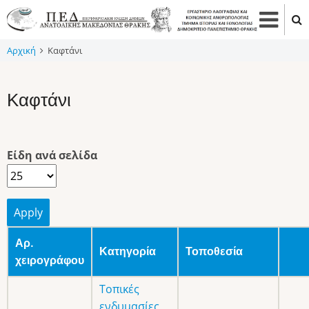
Παράκαμψη
προς
το
Αρχική
Καφτάνι
κυρίως
περιεχόμενο
Καφτάνι
Είδη ανά σελίδα
Αρ.
Κατηγορία
Τοποθεσία
χειρογράφου
Τοπικές
ενδυμασίες
,