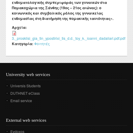
ενδυματολογικής συμπεριφοράς των γυναικών στα
Departmental activities
Διάρκεια φοίτησης
Τοπική Ιστορία, Πολιτισμός και Προστασία της
Σύμβουλος σπουδών
Healthcare
Σύλλογος αποφοίτων
Πομακοχώρια της Ξάνθης (19ος – 21ος αιώνας): ο
Regulations for Undergraduate Dissertations
Laboratory of Modern and Contemporary History
Αρχιτεκτονικής Κληρονομιάς: Διεπιστημονικές
Contact
κοινωνικός και συμβολικός ρόλος της γυναικείας
Κατατακτήριες εξετάσεις
ΔΟΑΤΑΠ
Προσεγγίσεις και Ψηφιακές Εφαρμογές
Student Counselling and Accessibility Service
ενδυμασίας στη διατήρηση της πομακικής ταυτότητας»
Regulations for Doctoral Studies
.
Laboratory of Byzantine and Post-Byzantine Research
Πολιτισμικές Σπουδές: Νέος Ελληνισμός και Βαλκάνια
Αρχεία:
Regulations for Postdoctoral Research
Laboratory of Technology, Research, and Applications in
Education
Library Regulations
3._prosklisi_gia_tin_ypostirixi_tis_d.d._toy_k._ioanni_dadaliari.pdf.pdf
Κατηγορία:
Φοιτητές
University web services
Universis Students
DUTHNET eClass
Email service
External web services
Eydoxos