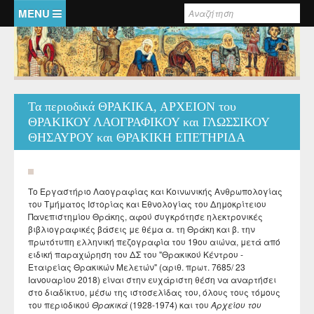
Παράκαμψη προς το κυρίως περιεχόμενο
Φόρμα αναζήτησης
Αρχική
Τμήμα Ιστορίας και Εθνολογίας
Εκπαιδευτικό έργο
Εργαστήριο Λαογραφίας και Κοινωνικής Ανθρωπολογίας
Τα περιοδικά ΘΡΑΚΙΚΑ, ΑΡΧΕΙΟΝ του
Ημερίδες - Συνέδρια
ΘΡΑΚΙΚΟΥ ΛΑΟΓΡΑΦΙΚΟΥ και ΓΛΩΣΣΙΚΟΥ
ΘΗΣΑΥΡΟΥ και ΘΡΑΚΙΚΗ ΕΠΕΤΗΡΙΔΑ
Έρευνα
Το Εργαστήριο Λαογραφίας και Κοινωνικής Ανθρωπολογίας
Λαογραφικό Αρχείο
του Τμήματος Ιστορίας και Εθνολογίας του Δημοκρίτειου
Πανεπιστημίου Θράκης, αφού συγκρότησε ηλεκτρονικές
Κατάλογος χειρογράφων λαογραφικού αρχείου
βιβλιογραφικές βάσεις με θέμα α. τη Θράκη και β. την
Εκδόσεις - Αναρτήσεις
πρωτότυπη ελληνική πεζογραφία του 19ου αιώνα, μετά από
Λαογραφική συλλογή
ειδική παραχώρηση του ΔΣ του "Θρακικού Κέντρου -
Εκδόσεις των μελών του Εργαστηρίου
Ανακοινώσεις
Photo gallery
Εταιρείας Θρακικών Μελετών" (αριθ. πρωτ. 7685/ 23
Ιανουαρίου 2018) είναι στην ευχάριστη θέση να αναρτήσει
Μονογραφίες - Πρακτικά Συνεδρίων και Ημερίδων
Τεκμηρίωση
στο διαδίκτυο, μέσω της ιστοσελίδας του, όλους τους τόμους
Ηλεκτρονική Θρακική Βιβλιογραφία
του περιοδικού
Θρακικά
(1928-1974) και του
Αρχείου του