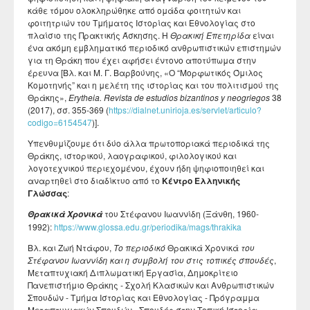
κάθε τόμου ολοκληρώθηκε από ομάδα φοιτητών και
φοιτητριών του Τμήματος Ιστορίας και Εθνολογίας στο
πλαίσιο της Πρακτικής Άσκησης. Η
Θρακική Επετηρίδα
είναι
ένα ακόμη εμβληματικό περιοδικό ανθρωπιστικών επιστημών
για τη Θράκη που έχει αφήσει έντονο αποτύπωμα στην
έρευνα [Βλ. και Μ. Γ. Βαρβούνης, «Ο “Μορφωτικός Όμιλος
Κομοτηνής” και η μελέτη της ιστορίας και του πολιτισμού της
Θράκης»,
Erytheia.
Revista de estudios bizantinos y neogriegos
38
(2017), σσ. 355-369 (
https://dialnet.unirioja.es/servlet/articulo?
codigo=6154547
)].
Υπενθυμίζουμε ότι δύο άλλα πρωτοποριακά περιοδικά της
Θράκης, ιστορικού, λαογραφικού, φιλολογικού και
λογοτεχνικού περιεχομένου, έχουν ήδη ψηφιοποιηθεί και
αναρτηθεί στο διαδίκτυο από το
Κέντρο Ελληνικής
Γλώσσας
:
του Στέφανου Ιωαννίδη (Ξάνθη, 1960-
Θρακικά Χρονικά
1992):
https://www.glossa.edu.gr/periodika/mags/thrakika
Βλ. και Ζωή Ντάφου,
Το περιοδικό
Θρακικά Χρονικά
του
Στέφανου Ιωαννίδη και η συμβολή του στις τοπικές σπουδές
,
Μεταπτυχιακή Διπλωματική Εργασία, Δημοκρίτειο
Πανεπιστήμιο Θράκης - Σχολή Κλασικών και Ανθρωπιστικών
Σπουδών - Τμήμα Ιστορίας και Εθνολογίας - Πρόγραμμα
Μεταπτυχιακών Σπουδών «Σπουδές στην Τοπική Ιστορία -