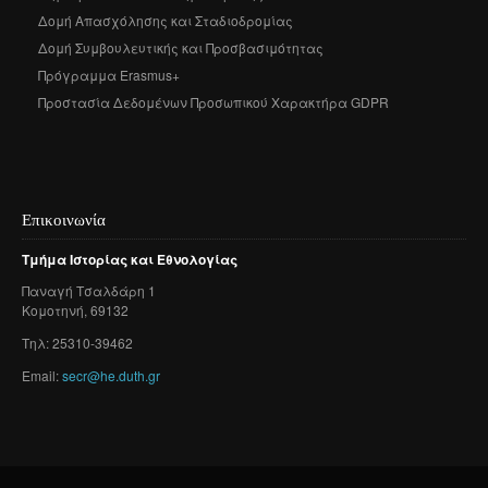
Δομή Απασχόλησης και Σταδιοδρομίας
Δομή Συμβουλευτικής και Προσβασιμότητας
Πρόγραμμα Erasmus+
Προστασία Δεδομένων Προσωπικού Χαρακτήρα GDPR
Επικοινωνία
Τμήμα
Ιστορίας
και
Εθνολογίας
Παναγή
Τσαλδάρη
1
Κομοτηνή
, 69132
Τηλ: 25310-39462
Email:
secr@he.duth.gr