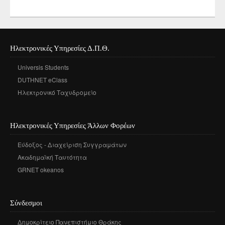
Ηλεκτρονικές Υπηρεσίες Δ.Π.Θ.
Universis Students
DUTHNET eClass
Ηλεκτρονικό Ταχυδρομείο
Ηλεκτρονικές Υπηρεσίες Άλλων Φορέων
Εύδοξος - Διαχείριση Συγγραμάτων
Ακαδημαϊκή Ταυτότητα
GRNET okeanos
Σύνδεσμοι
Δημοκρίτειο Πανεπιστήμιο Θράκης