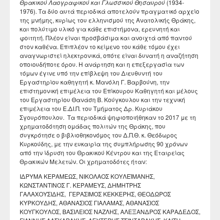
Θρακικού Λαογραφικού και Γλωσσικού Θησαυρού
(1934-
1976). Τα δύο αυτά περιοδικά αποτελούν πραγματικό αρχείο
της μνήμης, κυρίως του ελληνισμού της Ανατολικής Θράκης,
και πολύτιμο υλικό για κάθε επιστήμονα, ερευνητή και
φοιτητή. Πλέον είναι προσβάσιμα και ανοιχτά από παντού
στον καθένα. Επιπλέον το κείμενο του κάθε τόμου έχει
αναγνωριστεί ηλεκτρονικά, οπότε είναι δυνατή η αναζήτηση
οποιουδήποτε όρου. Η ανάρτηση και η επεξεργασία των
τόμων έγινε υπό την επίβλεψη του Διευθυντή του
Εργαστηρίου καθηγητή κ. Μανόλη Γ. Βαρβούνη, την
επιστημονική επιμέλεια του Επίκουρου Καθηγητή και μέλους
του Εργαστηρίου Θανάση Β. Κούγκουλου και την τεχνική
επιμέλεια του Ε.ΔΙ.Π. του Τμήματος Δρ. Κυριάκου
Σγουρόπουλου. Τα περιοδικά ψηφιοποιήθηκαν το 2017 με τη
χρηματοδότηση ομάδας πολιτών της Θράκης, που
συγκρότησε ο βιβλιοθηκονόμος του Δ.Π.Θ. κ. Θεόδωρος
Κυρκούδης, με την ευκαιρία της συμπλήρωσης 90 χρόνων
από την ίδρυση του Θρακικού Κέντρου και της Εταιρείας
Θρακικών Μελετών. Οι χρηματοδότες ήταν:
ΙΔΡΥΜΑ ΚΕΡΑΜΕΩΣ, ΝΙΚΟΛΑΟΣ ΚΟΥΛΕΪΜΑΝΗΣ,
ΚΩΝΣΤΑΝΤΙΝΟΣ Γ. ΚΕΡΑΜΕΥΣ, ΔΗΜΗΤΡΗΣ
ΓΑΛΑΧΟΥΣΙΔΗΣ, ΓΕΡΑΣΙΜΟΣ ΚΕΚΚΕΡΗΣ, ΘΕΟΔΩΡΟΣ
ΚΥΡΚΟΥΔΗΣ, ΑΘΑΝΑΣΙΟΣ ΓΙΑΛΑΜΑΣ, ΑΘΑΝΑΣΙΟΣ
ΚΟΥΓΚΟΥΛΟΣ, ΒΑΣΙΛΕΙΟΣ ΝΑΖΛΗΣ, ΑΛΕΞΑΝΔΡΟΣ ΚΑΡΑΔΕΔΟΣ,