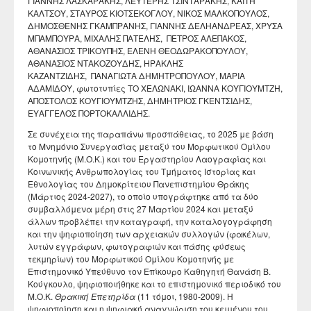
ΓΙΑΝΝΗΣ ΛΑΣΚΑΡΑΚΗΣ, ΛΕΥΤΕΡΗΣ ΤΣΙΝΤΑΡΑΚΗΣ, ΚΑΙΤΗ
ΚΑΛΤΣΟΥ, ΣΤΑΥΡΟΣ ΚΙΟΤΣΕΚΟΓΛΟΥ, ΝΙΚΟΣ ΜΑΛΚΟΠΟΥΛΟΣ,
ΔΗΜΟΣΘΕΝΗΣ ΓΚΑΜΠΡΑΝΗΣ, ΓΙΑΝΝΗΣ ΔΕΛΗΑΝΔΡΕΑΣ, ΧΡΥΣΑ
ΜΠΑΜΠΟΥΡΑ, ΜΙΧΑΛΗΣ ΠΑΤΕΛΗΣ, ΠΕΤΡΟΣ ΑΛΕΠΑΚΟΣ,
ΑΘΑΝΑΣΙΟΣ ΤΡΙΚΟΥΠΗΣ, ΕΛΕΝΗ ΘΕΟΔΩΡΑΚΟΠΟΥΛΟΥ,
ΑΘΑΝΑΣΙΟΣ ΝΤΑΚΟΖΟΥΔΗΣ, ΗΡΑΚΛΗΣ
ΚΑΖΑΝΤΖΙΔΗΣ, ΠΑΝΑΓΙΩΤΑ ΔΗΜΗΤΡΟΠΟΥΛΟΥ, ΜΑΡΙΑ
ΑΔΑΜΙΔΟΥ, φωτοτυπίες ΤΟ ΧΕΛΩΝΑΚΙ, ΙΩΑΝΝΑ ΚΟΥΓΙΟΥΜΤΖΗ,
ΑΠΟΣΤΟΛΟΣ ΚΟΥΓΙΟΥΜΤΖΗΣ, ΔΗΜΗΤΡΙΟΣ ΓΚΕΝΤΣΙΔΗΣ,
ΕΥΑΓΓΕΛΟΣ ΠΟΡΤΟΚΑΛΛΙΔΗΣ.
Σε συνέχεια της παραπάνω προσπάθειας, το 2025 με βάση
το Μνημόνιο Συνεργασίας μεταξύ του Μορφωτικού Ομίλου
Κομοτηνής (Μ.Ο.Κ.) και του Εργαστηρίου Λαογραφίας και
Κοινωνικής Ανθρωπολογίας του Τμήματος Ιστορίας και
Εθνολογίας του Δημοκρίτειου Πανεπιστημίου Θράκης
(Μάρτιος 2024-2027), το οποίο υπογράφτηκε από τα δύο
συμβαλλόμενα μέρη στις 27 Μαρτίου 2024 και μεταξύ
άλλων προβλέπει την καταγραφή, την καταλογογράφηση
και την ψηφιοποίηση των αρχειακών συλλογών (φακέλων,
λυτών εγγράφων, φωτογραφιών και πάσης φύσεως
τεκμηρίων) του Μορφωτικού Ομίλου Κομοτηνής με
Επιστημονικό Υπεύθυνο τον Επίκουρο Καθηγητή Θανάση Β.
Κούγκουλο, ψηφιοποιήθηκε και το επιστημονικό περιοδικό του
Μ.Ο.Κ.
Θρακική Επετηρίδα
(11 τόμοι, 1980-2009). Η
ψηφιοποίηση και η ψηφιακή αναγνώριση του κειμένου του