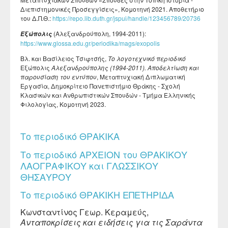
Διεπιστημονικές Προσεγγίσεις», Κομοτηνή 2021. Αποθετήριο
του Δ.Π.Θ.:
https://repo.lib.duth.gr/jspui/handle/123456789/20736
(Αλεξανδρούπολη, 1994-2011):
Εξώπολις
https://www.glossa.edu.gr/periodika/mags/exopolis
Βλ. και Βασίλειος Τσιφτσής,
Το λογοτεχνικό περιοδικό
Εξώπολις
Αλεξανδρούπολης (1994-2011). Αποδελτίωση και
παρουσίαση του εντύπου
, Μεταπτυχιακή Διπλωματική
Εργασία, Δημοκρίτειο Πανεπιστήμιο Θράκης - Σχολή
Κλασικών και Ανθρωπιστικών Σπουδών - Τμήμα Ελληνικής
Φιλολογίας, Κομοτηνή 2023.
Το περιοδικό ΘΡΑΚΙΚΑ
Το περιοδικό ΑΡΧΕΙΟΝ του ΘΡΑΚΙΚΟΥ
ΛΑΟΓΡΑΦΙΚΟΥ και ΓΛΩΣΣΙΚΟΥ
ΘΗΣΑΥΡΟΥ
Το περιοδικό ΘΡΑΚΙΚΗ ΕΠΕΤΗΡΙΔΑ
Κωνσταντίνος Γεωρ. Κεραμεύς,
Ανταποκρίσεις και ειδήσεις για τις Σαράντα